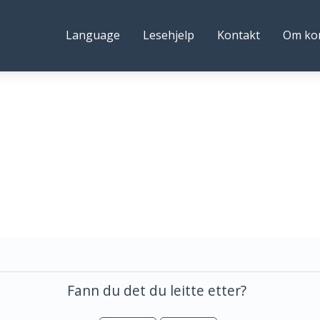
ystre
Følg
Language
Lesehjelp
Kontakt
Om k
idre
oss
ommune
Fann du det du leitte etter?