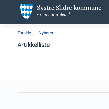
Øystre
Ø
Slidre
Sl
kommune
k
Du
Forside
Nyheter
er
her:
Artikkelliste