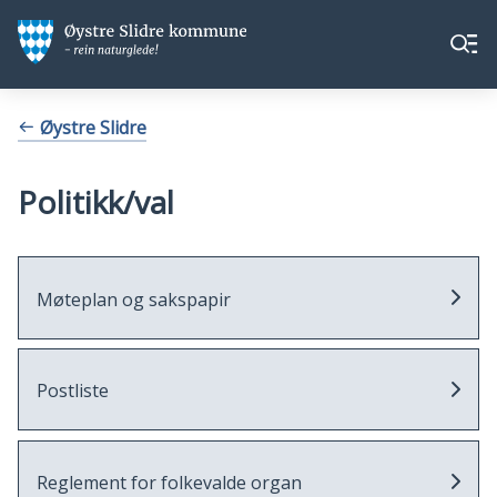
Øystre
Øystre
Meny
Slidre
Slidre
kommune
kommune
Du
Øystre Slidre
er
her:
Politikk/val
Møteplan og sakspapir
Postliste
Reglement for folkevalde organ