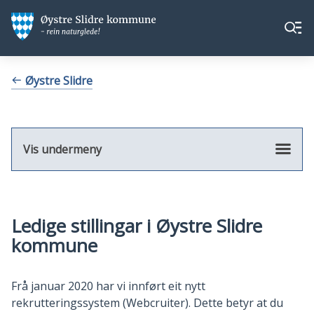
Øystre
Øystre
Meny
Slidre
Slidre
kommune
kommune
Du
Øystre Slidre
er
her:
Vis undermeny
Ledige stillingar i Øystre Slidre
kommune
Frå januar 2020 har vi innført eit nytt
rekrutteringssystem (Webcruiter). Dette betyr at du