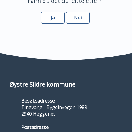
Fann du det du leitte etter?
Ja
Nei
Øystre Slidre kommune
Besøksadresse
Tingvang - Bygdinvegen 1989
2940 Heggenes
Postadresse