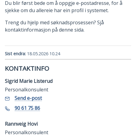
Du blir først bede om å oppgje e-postadresse, for å
sjekke om du allereie har ein profil i systemet.
Treng du hjelp med søknadsprosessen? Sjå
kontaktinformasjon på denne sida.
Sist endra
18.05.2026 10.24
KONTAKTINFO
Sigrid Marie Listerud
Personalkonsulent
E-
til
Send e-post
Sigrid
post
Marie
Mobil
90 61 75 86
Listerud
Rannveig Hovi
Personalkonsulent