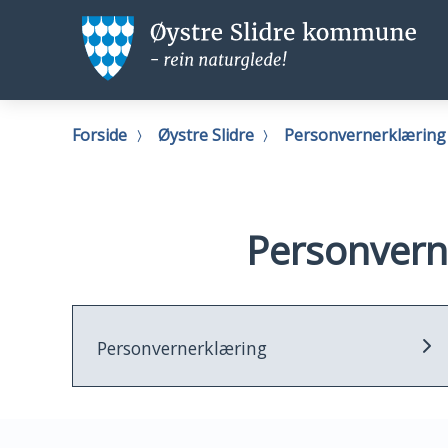
Øystre
Ø
Slidre
Sl
kommune
k
Du
Forside
Øystre Slidre
Personvernerklæring 
er
her:
Personverne
Personvernerklæring