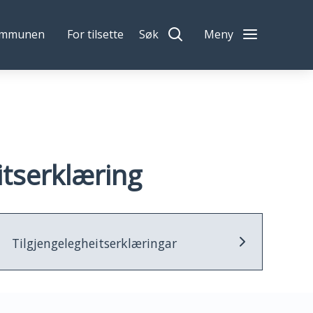
ommunen
For tilsette
Søk
Meny
itserklæring
Tilgjengelegheitserklæringar