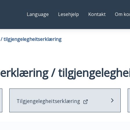
ystre
Følg
Language
Lesehjelp
Kontakt
Om k
idre
oss
ommune
/ tilgjengelegheitserklæring
rklæring / tilgjengeleghe
Tilgjengelegheitserklæring