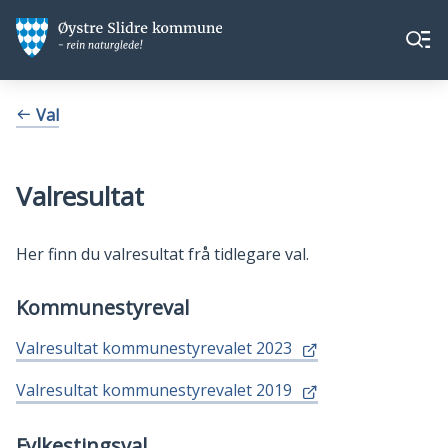
Øystre
Øystre
Meny
Slidre
Slidre
kommune
kommune
Du
Val
er
her:
Valresultat
Her finn du valresultat frå tidlegare val.
Kommunestyreval
Valresultat kommunestyrevalet 2023
Valresultat kommunestyrevalet 2019
Fylkestingsval