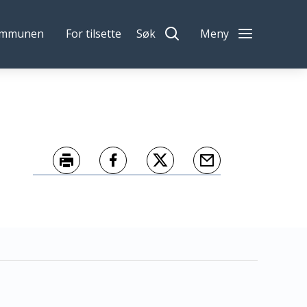
ommunen
For tilsette
Søk
Meny
Skriv ut
Del på Facebook
Del på Twitter
Tips en venn