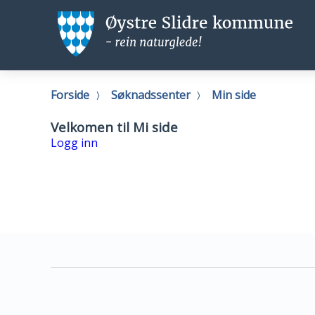
Øystre
Ø
Slidre
Sl
kommune
k
Du
Forside
Søknadssenter
Min side
er
her:
Velkomen til Mi side
Logg inn