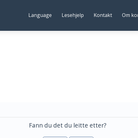
ystre
Følg
Language
Lesehjelp
Kontakt
Om k
idre
oss
ommune
Fann du det du leitte etter?