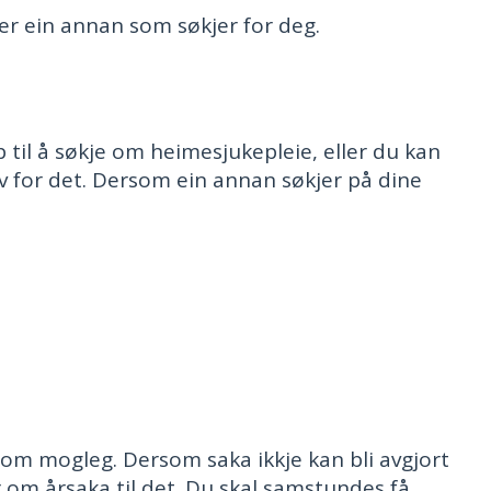
er ein annan som søkjer for deg.
til å søkje om heimesjukepleie, eller du kan
 for det. Dersom ein annan søkjer på dine
m mogleg. Dersom saka ikkje kan bli avgjort
r om årsaka til det. Du skal samstundes få