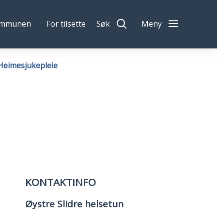
ommunen
For tilsette
Søk
Meny
Heimesjukepleie
KONTAKTINFO
Øystre Slidre helsetun