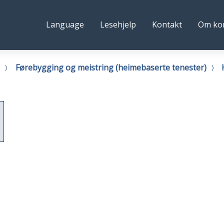
ystre
Følg
Language
Lesehjelp
Kontakt
Om k
idre
oss
ommune
g
Førebygging og meistring (heimebaserte tenester)