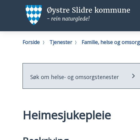
Øystre
Ø
Slidre
Sl
kommune
k
Du
Forside
Tjenester
Familie, helse og omsor
er
her:
Søk om helse- og omsorgstenester
Heimesjukepleie