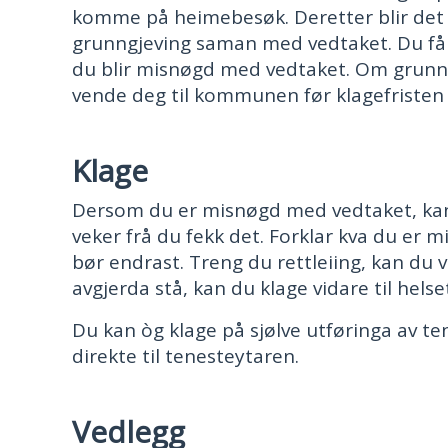
komme på heimebesøk. Deretter blir det gj
grunngjeving saman med vedtaket. Du får 
du blir misnøgd med vedtaket. Om grunngj
vende deg til kommunen før klagefristen 
Klage
Dersom du er misnøgd med vedtaket, kan 
veker frå du fekk det. Forklar kva du er
bør endrast. Treng du rettleiing, kan d
avgjerda stå, kan du klage vidare til helset
Du kan òg klage på sjølve utføringa av t
direkte til tenesteytaren.
Vedlegg