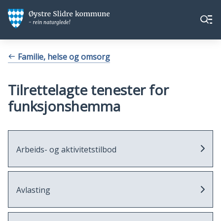
Øystre
Øystre
Meny
Slidre
Slidre
kommune
kommune
Du
Familie, helse og omsorg
er
her:
Tilrettelagte tenester for
funksjonshemma
Arbeids- og aktivitetstilbod
Avlasting