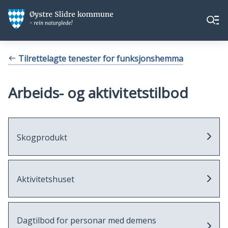
Øystre
Øystre
Meny
Slidre
Slidre
kommune
kommune
Du
Tilrettelagte tenester for funksjonshemma
er
her:
Arbeids- og aktivitetstilbod
Skogprodukt
Aktivitetshuset
Dagtilbod for personar med demens