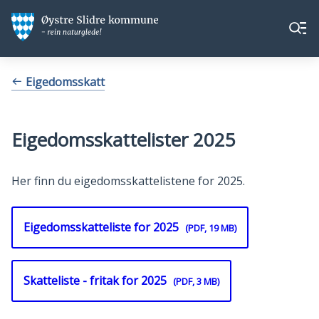
Øystre
Øystre
Meny
Slidre
Slidre
kommune
kommune
Du
Eigedomsskatt
er
her:
Eigedomsskattelister 2025
Her finn du eigedomsskattelistene for 2025.
Eigedomsskatteliste for 2025
(PDF, 19 MB)
Skatteliste - fritak for 2025
(PDF, 3 MB)