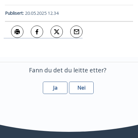
Publisert
20.05.2025 12.34
Skriv ut
Del på Facebook
Del på Twitter
Tips en venn
Fann du det du leitte etter?
Ja
Nei