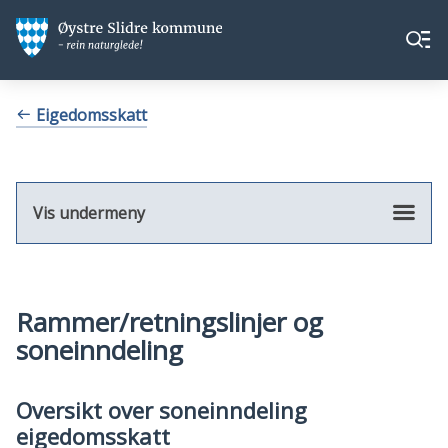
Øystre
Øystre
Meny
Slidre
Slidre
kommune
kommune
Du
Eigedomsskatt
er
her:
Vis undermeny
Rammer/retningslinjer og
soneinndeling
Oversikt over soneinndeling
eigedomsskatt