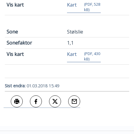
Kart
(PDF, 528
kB)
Stølslie
1,1
Kart
(PDF, 430
kB)
Sist endra
01.03.2018 15.49
Skriv ut
Del på Facebook
Del på Twitter
Tips en venn