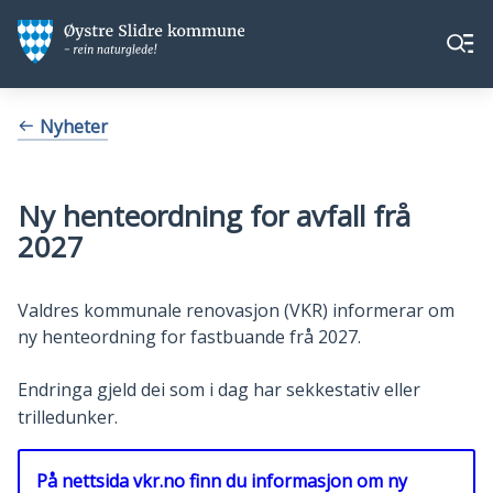
Øystre
Øystre
Meny
Slidre
Slidre
kommune
kommune
Du
Nyheter
er
her:
Ny henteordning for avfall frå
2027
Valdres kommunale renovasjon (VKR) informerar om
ny henteordning for fastbuande frå 2027.
Endringa gjeld dei som i dag har sekkestativ eller
trilledunker.
På nettsida vkr.no finn du informasjon om ny