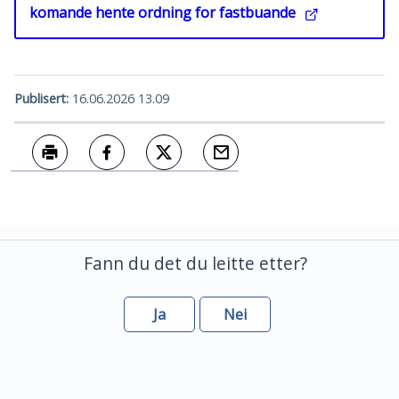
komande hente ordning for fastbuande
Publisert
16.06.2026 13.09
Skriv ut
Del på Facebook
Del på Twitter
Tips en venn
Fann du det du leitte etter?
Ja
Nei