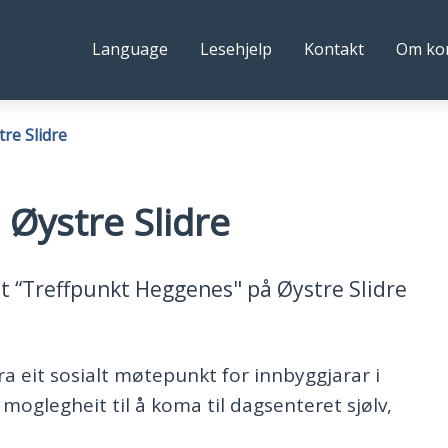
ystre
Følg
Language
Lesehjelp
Kontakt
Om k
idre
oss
ommune
tre Slidre
 Øystre Slidre
t “Treffpunkt Heggenes" på Øystre Slidre
era eit sosialt møtepunkt for innbyggjarar i
oglegheit til å koma til dagsenteret sjølv,