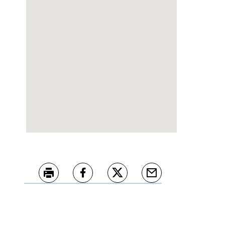
Skriv ut
Del på Facebook
Del på Twitter
Tips en venn