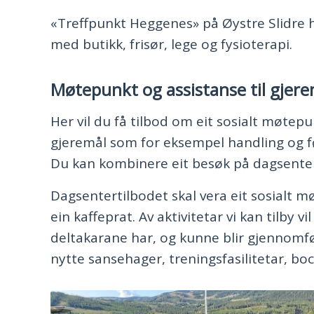
«Treffpunkt Heggenes» på Øystre Slidre he
med butikk, frisør, lege og fysioterapi.
Møtepunkt og assistanse til gjere
Her vil du få tilbod om eit sosialt møtepu
gjeremål som for eksempel handling og f
Du kan kombinere eit besøk på dagsent
Dagsentertilbodet skal vera eit sosialt m
ein kaffeprat. Av aktivitetar vi kan tilby v
deltakarane har, og kunne blir gjennomfør
nytte sansehager, treningsfasilitetar, bo