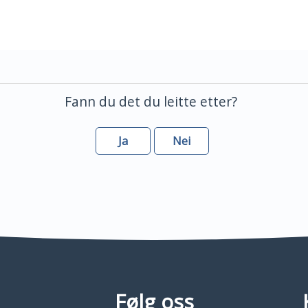
Fann du det du leitte etter?
Ja
Nei
Følg oss