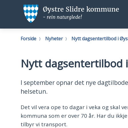
Øystre
Ø
Slidre
Sl
kommune
k
Du
Forside
Nyheter
Nytt dagsentertilbod i Øys
er
her:
Nytt dagsentertilbod i
I september opnar det nye dagtilbode
helsetun.
Det vil vera ope to dagar i veka og skal v
kommuna som er over 70 år. Har du ikkje m
tilbyr vi transport.