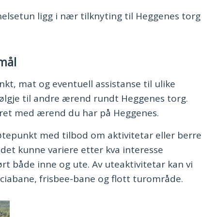
lsetun ligg i nær tilknyting til Heggenes torg
mål
nkt, mat og eventuell assistanse til ulike
ølgje til andre ærend rundt Heggenes torg.
eret med ærend du har på Heggenes.
øtepunkt med tilbod om aktivitetar eller berre
il det kunne variere etter kva interesse
t både inne og ute. Av uteaktivitetar kan vi
cciabane, frisbee-bane og flott turområde.