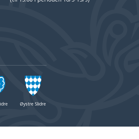
idre
Øystre Slidre