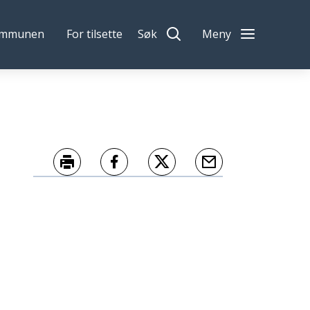
ommunen
For tilsette
Søk
Meny
Skriv ut
Del på Facebook
Del på Twitter
Tips en venn