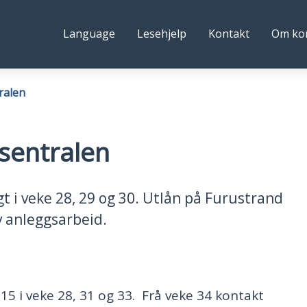
ystre
Følg
Language
Lesehjelp
Kontakt
Om k
idre
oss
ommune
ralen
sentralen
t i veke 28, 29 og 30. Utlån på Furustrand
 anleggsarbeid.
-15 i veke 28, 31 og 33. Frå veke 34 kontakt