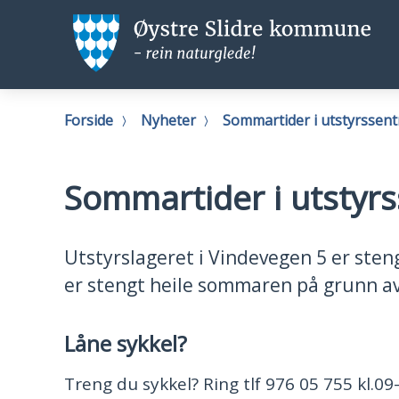
Øystre
Ø
Slidre
Sl
kommune
k
Du
Forside
Nyheter
Sommartider i utstyrssent
er
her:
Sommartider i utstyrs
Utstyrslageret i Vindevegen 5 er steng
er stengt heile sommaren på grunn av
Låne sykkel?
Treng du sykkel? Ring tlf 976 05 755 kl.09