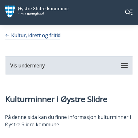
Øystre
Øystre
Meny
Slidre
Slidre
kommune
kommune
Du
Kultur, idrett og fritid
er
her:
Vis undermeny
Kulturminner i Øystre Slidre
På denne sida kan du finne informasjon kulturminner i
Øystre Slidre kommune.