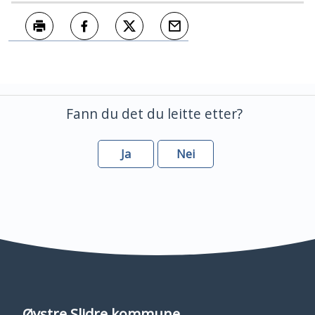
Skriv ut
Del på Facebook
Del på Twitter
Tips en venn
Fann du det du leitte etter?
Ja
Nei
Øystre Slidre kommune