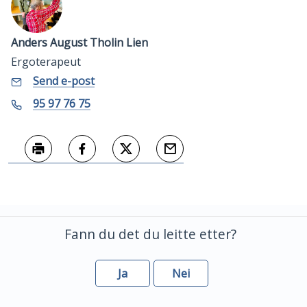
Anders August Tholin Lien
Ergoterapeut
E-
til
Send e-post
Anders
post
August
Mobil
95 97 76 75
Tholin
Lien
Skriv ut
Del på Facebook
Del på Twitter
Tips en venn
Fann du det du leitte etter?
Ja
Nei