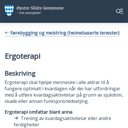
Øystre
Øystre
Meny
Slidre
Slidre
kommune
kommune
Du
Førebygging og meistring (heimebaserte tenester)
er
her:
Ergoterapi
Beskriving
Ergoterapi skal hjelpe menneske i alle aldrar til å
fungere optimalt i kvardagen når dei har utfordringar
med å utføre kvardagsaktivitetar på grunn av sjukdom,
skade eller annan funksjonsnedsetjing.
Ergoterapi omfattar blant anna
Trening av kvardagsaktivitetar eller andre
ferdigheiter