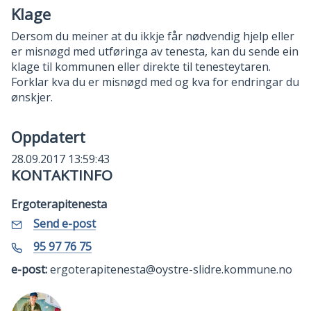
Klage
Dersom du meiner at du ikkje får nødvendig hjelp eller
er misnøgd med utføringa av tenesta, kan du sende ein
klage til kommunen eller direkte til tenesteytaren.
Forklar kva du er misnøgd med og kva for endringar du
ønskjer.
Oppdatert
28.09.2017 13:59:43
KONTAKTINFO
Ergoterapitenesta
E-
til
Send e-post
Ergoterapitenesta
post
Mobil
95 97 76 75
e-post:
ergoterapitenesta@oystre-slidre.kommune.no